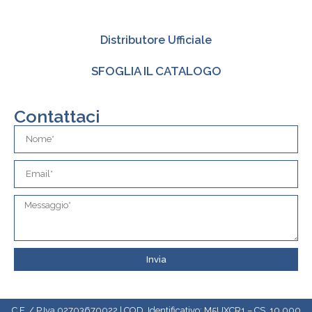
Distributore Ufficiale
SFOGLIA IL CATALOGO
Contattaci
Invia
C.F. / P.Iva 02703670022 | COD. Identificativo: M5UXCR1 – CS. 10.000